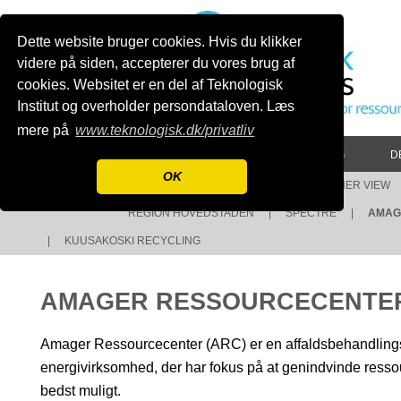
Dette website bruger cookies. Hvis du klikker
videre på siden, accepterer du vores brug af
cookies. Websitet er en del af Teknologisk
Institut og overholder persondataloven. Læs
mere på
www.teknologisk.dk/privatliv
HOME
VIRKSOMHEDER
FORRETNING
D
OK
HVEM ER MED?
|
TEXAS
|
ANOTHER VIEW
OM OS
REGION HOVEDSTADEN
|
SPECTRE
|
AMAG
|
KUUSAKOSKI RECYCLING
AMAGER RESSOURCECENTE
Amager Ressourcecenter (ARC) er en affaldsbehandling
energivirksomhed, der har fokus på at genindvinde ressou
bedst muligt.