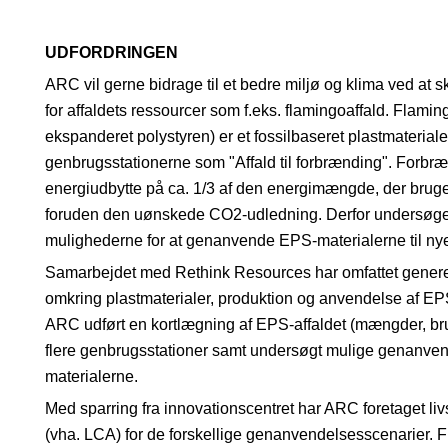
UDFORDRINGEN
ARC vil gerne bidrage til et bedre miljø og klima ved at 
for affaldets ressourcer som f.eks. flamingoaffald. Flami
ekspanderet polystyren) er et fossilbaseret plastmateriale,
genbrugsstationerne som "Affald til forbrænding". Forbræ
energiudbytte på ca. 1/3 af den energimængde, der bruges 
foruden den uønskede CO2-udledning. Derfor undersøg
mulighederne for at genanvende EPS-materialerne til nye
Samarbejdet med Rethink Resources har omfattet genere
omkring plastmaterialer, produktion og anvendelse af E
ARC udført en kortlægning af EPS-affaldet (mængder, brug
flere genbrugsstationer samt undersøgt mulige genanven
materialerne.
Med sparring fra innovationscentret har ARC foretaget li
(vha. LCA) for de forskellige genanvendelsesscenarier. F